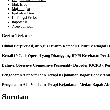
Mak Erot
Majalengka
Ejakulasi Dini
Disfungsi Ereksi
Impotensi
Asep Junaedi
Berita Terkait :
Dinilai Berprestasi, dr Agus Ujianto Kembali Ditunjuk sebaga
Kenali 19 Jenis Operasi yang Ditanggung BPJS Kesehatan Per J
Bahaya Obsessive-Compulsive Personality Disorder (OCPD), Pe
Pengobatan Alat Vital dan Terapi Kejantanan Bogor Bapak Abdul
Pengobatan Alat Vital dan Terapi Kejantanan Medan Bapak Abdu
Sorotan