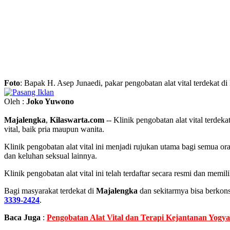
Foto
: Bapak H. Asep Junaedi, pakar pengobatan alat vital terdekat di 
Oleh :
Joko Yuwono
Majalengka
,
Kilaswarta.com
-- Klinik pengobatan alat vital terdek
vital, baik pria maupun wanita.
Klinik pengobatan alat vital ini menjadi rujukan utama bagi semua o
dan keluhan seksual lainnya.
Klinik pengobatan alat vital ini telah terdaftar secara resmi dan 
Bagi masyarakat terdekat di
Majalengka
dan sekitarmya bisa berkons
3339-2424
.
Baca Juga
:
Pengobatan Alat Vital dan Terapi Kejantanan Yogya