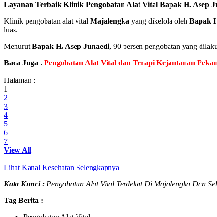
Layanan Terbaik Klinik Pengobatan Alat Vital Bapak H. Asep J
Klinik pengobatan alat vital
Majalengka
yang dikelola oleh
Bapak H
luas.
Menurut
Bapak H. Asep Junaedi
, 90 persen pengobatan yang dilaku
Baca Juga
:
Pengobatan Alat Vital dan Terapi Kejantanan Pekan
Halaman :
1
2
3
4
5
6
7
View All
Lihat Kanal Kesehatan Selengkapnya
Kata Kunci :
Pengobatan Alat Vital Terdekat Di Majalengka Dan S
Tag Berita :
Pengobatan Alat Vital