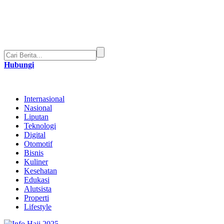
Hubungi
Internasional
Nasional
Liputan
Teknologi
Digital
Otomotif
Bisnis
Kuliner
Kesehatan
Edukasi
Alutsista
Properti
Lifestyle