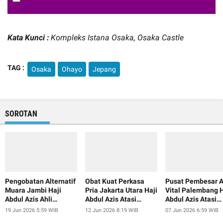
Kata Kunci :
Kompleks Istana Osaka, Osaka Castle
TAG :
Osaka
Ohayo
Jepang
SOROTAN
Pengobatan Alternatif
Obat Kuat Perkasa
Pusat Pembesar A
Muara Jambi Haji
Pria Jakarta Utara Haji
Vital Palembang H
Abdul Azis Ahli
Abdul Azis Atasi
Abdul Azis Atasi
Pembesar Alat Vital
Ejakulasi Dini
Ejakulasi Dini
19 Jun 2026 5:59 WIB
12 Jun 2026 8:19 WIB
07 Jun 2026 6:59 WIB