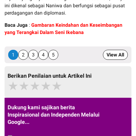
ini dikenal sebagai Naniwa dan berfungsi sebagai pusat
perdagangan dan diplomasi.
Baca Juga
:
Gambaran Keindahan dan Keseimbangan
yang Terangkai Dalam Seni Ikebana
1
2
3
4
5
View All
Berikan Penilaian untuk Artikel Ini
★
★
★
★
★
Dukung kami sajikan berita
Inspirasional dan Independen Melalui
Google...