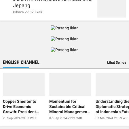
Jepang
Dibaca 27.823 kali
ENGLISH CHANNEL
Lihat Semua
Copper Smelter to
Momentum for
Understanding th
Drive Economic
Sustainable Critical
Diplomatic Strate
Growth: President
Mineral Management
of Indonesia’s Fut
Jokowi
at IISF 2024
President
23 Sep 2024 23:07 WIB
07 Sep 2024 22:21 WIB
07 Mei 2024 21:59 WIB