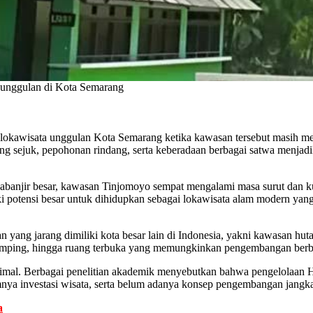
m unggulan di Kota Semarang
 lokawisata unggulan Kota Semarang ketika kawasan tersebut masih m
 sejuk, pepohonan rindang, serta keberadaan berbagai satwa menjadika
abanjir besar, kawasan Tinjomoyo sempat mengalami masa surut dan kur
 potensi besar untuk dihidupkan sebagai lokawisata alam modern yang 
yang jarang dimiliki kota besar lain di Indonesia, yakni kawasan huta
a camping, hingga ruang terbuka yang memungkinkan pengembangan berba
maksimal. Berbagai penelitian akademik menyebutkan bahwa pengelolaan
imnya investasi wisata, serta belum adanya konsep pengembangan jangk
a