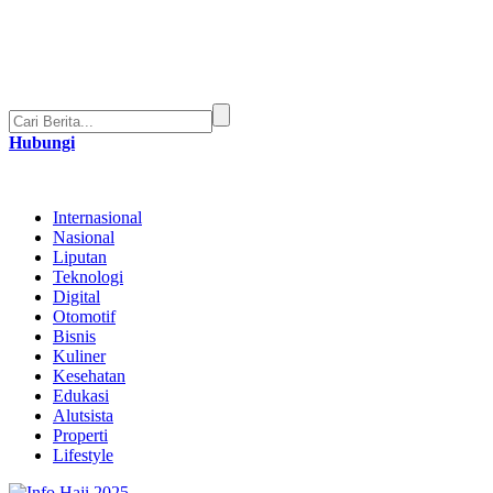
Hubungi
Internasional
Nasional
Liputan
Teknologi
Digital
Otomotif
Bisnis
Kuliner
Kesehatan
Edukasi
Alutsista
Properti
Lifestyle