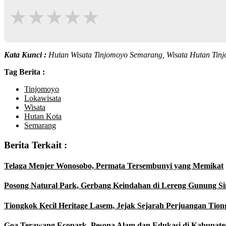
★
★
★
★
★
Kata Kunci :
Hutan Wisata Tinjomoyo Semarang, Wisata Hutan Ti
Tag Berita :
Tinjomoyo
Lokawisata
Wisata
Hutan Kota
Semarang
Berita Terkait :
Telaga Menjer Wonosobo, Permata Tersembunyi yang Memikat
Posong Natural Park, Gerbang Keindahan di Lereng Gunung 
Tiongkok Kecil Heritage Lasem, Jejak Sejarah Perjuangan Tio
Goa Terawang Ecopark, Pesona Alam dan Edukasi di Kabupate