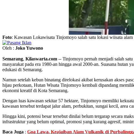
Foto
: Kawasan Lokawisata Tinjomoyo salah satu lokasi wiisata ala
Oleh :
Joko Yuwono
Semarang
,
Kilaswarta.com
-- Tinjomoyo pernah menjadi salah satu
masyarakat pada era 1980-an hingga awal 2000-an. Suasana hutan yang
edukasi di Semarang.
Namun setelah kebun binatang direlokasi akibat kerusakan akses pasc
hijau perkotaan, Hutan Wisata Tinjomoyo kembali dipandang memiliki
ekonomi kreatif di Kota Semarang.
Dengan luas kawasan sekitar 57 hektare, Tinjomoyo memiliki kekuatan 
kawasan tersebut terdapat jalur alam, perbukitan, sungai kecil, are
Hingga kini, potensi besar tersebut dinilai belum tergarap secara 
infrastruktur yang belum optimal, promosi yang kurang agresif, min
Baca Juga
:
Goa Lawa, Keajaiban Alam Vulkanik di Purbalingg