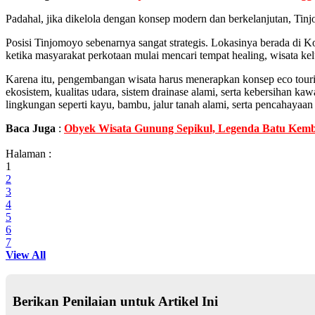
Padahal, jika dikelola dengan konsep modern dan berkelanjutan, Ti
Posisi Tinjomoyo sebenarnya sangat strategis. Lokasinya berada di Ko
ketika masyarakat perkotaan mulai mencari tempat healing, wisata kelu
Karena itu, pengembangan wisata harus menerapkan konsep eco touris
ekosistem, kualitas udara, sistem drainase alami, serta kebersihan
lingkungan seperti kayu, bambu, jalur tanah alami, serta pencahayaan
Baca Juga
:
Obyek Wisata Gunung Sepikul, Legenda Batu Kemb
Halaman :
1
2
3
4
5
6
7
View All
Berikan Penilaian untuk Artikel Ini