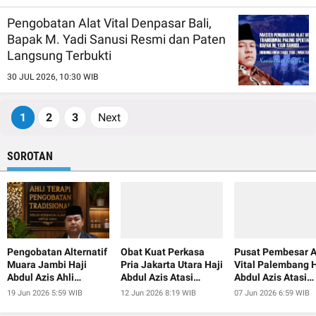
Pengobatan Alat Vital Denpasar Bali,
Bapak M. Yadi Sanusi Resmi dan Paten
Langsung Terbukti
30 JUL 2026, 10:30 WIB
1
2
3
Next
SOROTAN
Pengobatan Alternatif
Obat Kuat Perkasa
Pusat Pembesar A
Muara Jambi Haji
Pria Jakarta Utara Haji
Vital Palembang H
Abdul Azis Ahli
Abdul Azis Atasi
Abdul Azis Atasi
Pembesar Alat Vital
Ejakulasi Dini
Ejakulasi Dini
19 Jun 2026 5:59 WIB
12 Jun 2026 8:19 WIB
07 Jun 2026 6:59 WIB