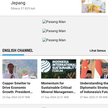
Jepang
Dibaca 27.825 kali
ENGLISH CHANNEL
Lihat Semua
Copper Smelter to
Momentum for
Understanding th
Drive Economic
Sustainable Critical
Diplomatic Strate
Growth: President
Mineral Management
of Indonesia’s Fut
Jokowi
at IISF 2024
President
23 Sep 2024 23:07 WIB
07 Sep 2024 22:21 WIB
07 Mei 2024 21:59 WIB