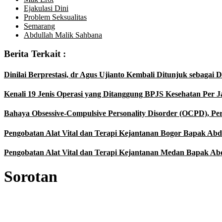
Ejakulasi Dini
Problem Seksualitas
Semarang
Abdullah Malik Sahbana
Berita Terkait :
Dinilai Berprestasi, dr Agus Ujianto Kembali Ditunjuk sebaga
Kenali 19 Jenis Operasi yang Ditanggung BPJS Kesehatan Per J
Bahaya Obsessive-Compulsive Personality Disorder (OCPD), Pe
Pengobatan Alat Vital dan Terapi Kejantanan Bogor Bapak Abdul
Pengobatan Alat Vital dan Terapi Kejantanan Medan Bapak Abdu
Sorotan