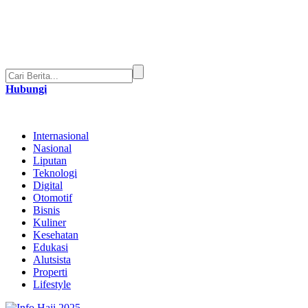
Hubungi
Internasional
Nasional
Liputan
Teknologi
Digital
Otomotif
Bisnis
Kuliner
Kesehatan
Edukasi
Alutsista
Properti
Lifestyle