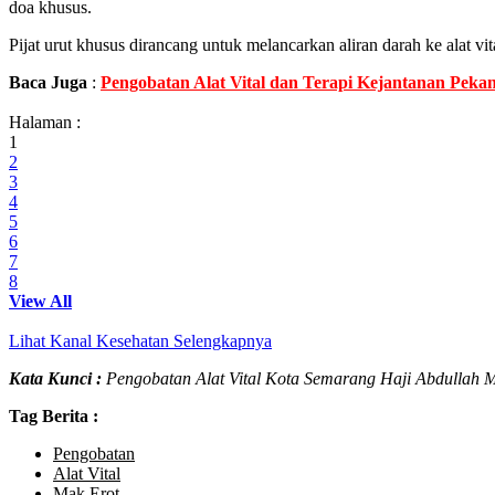
doa khusus.
Pijat urut khusus dirancang untuk melancarkan aliran darah ke alat vit
Baca Juga
:
Pengobatan Alat Vital dan Terapi Kejantanan Pekan
Halaman :
1
2
3
4
5
6
7
8
View All
Lihat Kanal Kesehatan Selengkapnya
Kata Kunci :
Pengobatan Alat Vital Kota Semarang Haji Abdullah M
Tag Berita :
Pengobatan
Alat Vital
Mak Erot