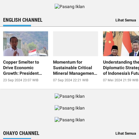
ENGLISH CHANNEL
Lihat Semua
Copper Smelter to
Momentum for
Understanding th
Drive Economic
Sustainable Critical
Diplomatic Strate
Growth: President
Mineral Management
of Indonesia’s Fut
Jokowi
at IISF 2024
President
23 Sep 2024 23:07 WIB
07 Sep 2024 22:21 WIB
07 Mei 2024 21:59 WIB
OHAYO CHANNEL
Lihat Semua