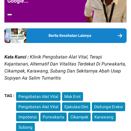
Google...
Berita Kesehatan Lainnya
Kata Kunci :
Klinik Pengobatan Alat Vital, Terapi
Kejantanan, Alternatif Dan Vitalitas Terdekat Di Purwakarta,
Cikampek, Karawang, Subang Dan Sekitarnya Abah Usep
Sopiyan Aa Salim Tumaritis
TAG :
Pengobatan Alat Vital
Mak Erot
Pengobatan Alat Vital
Ejakulasi Dini
Disfungsi Ereksi
Impotensi
Purwakarta
Cikampek
Karawang
Subang