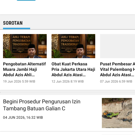
SOROTAN
Pengobatan Alternatif
Obat Kuat Perkasa
Pusat Pembesar A
Muara Jambi Haji
Pria Jakarta Utara Haji
Vital Palembang H
Abdul Azis Ahli
Abdul Azis Atasi
Abdul Azis Atasi
Pembesar Alat Vital
Ejakulasi Dini
Ejakulasi Dini
19 Jun 2026 5:59 WIB
12 Jun 2026 8:19 WIB
07 Jun 2026 6:59 WIB
Begini Prosedur Pengurusan Izin
Tambang Batuan Galian C
04 JUN 2026, 16:32 WIB