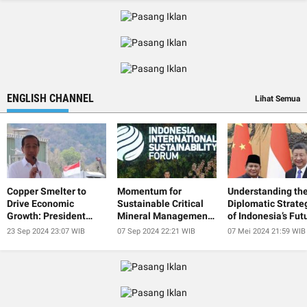
ENGLISH CHANNEL
Lihat Semua
Copper Smelter to
Momentum for
Understanding th
Drive Economic
Sustainable Critical
Diplomatic Strate
Growth: President
Mineral Management
of Indonesia’s Fut
Jokowi
at IISF 2024
President
23 Sep 2024 23:07 WIB
07 Sep 2024 22:21 WIB
07 Mei 2024 21:59 WIB