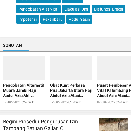
Pengobatan Alat Vital
Ejakulasi Dini
Disfungsi Ereksi
Impotensi
Pekanbaru
Abdul Yasin
SOROTAN
Pengobatan Alternatif
Obat Kuat Perkasa
Pusat Pembesar A
Muara Jambi Haji
Pria Jakarta Utara Haji
Vital Palembang H
Abdul Azis Ahli
Abdul Azis Atasi
Abdul Azis Atasi
Pembesar Alat Vital
Ejakulasi Dini
Ejakulasi Dini
19 Jun 2026 5:59 WIB
12 Jun 2026 8:19 WIB
07 Jun 2026 6:59 WIB
Begini Prosedur Pengurusan Izin
Tambang Batuan Galian C