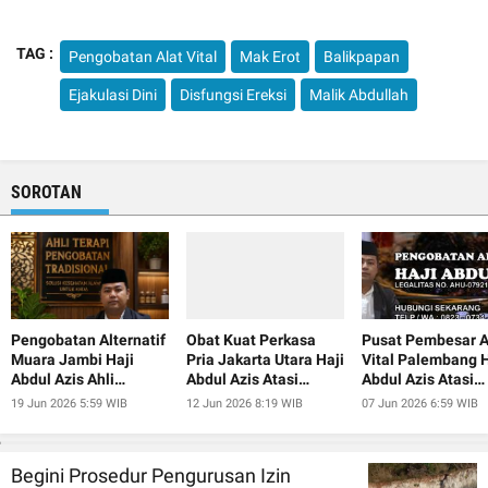
TAG :
Pengobatan Alat Vital
Mak Erot
Balikpapan
Ejakulasi Dini
Disfungsi Ereksi
Malik Abdullah
SOROTAN
Pengobatan Alternatif
Obat Kuat Perkasa
Pusat Pembesar A
Muara Jambi Haji
Pria Jakarta Utara Haji
Vital Palembang H
Abdul Azis Ahli
Abdul Azis Atasi
Abdul Azis Atasi
Pembesar Alat Vital
Ejakulasi Dini
Ejakulasi Dini
19 Jun 2026 5:59 WIB
12 Jun 2026 8:19 WIB
07 Jun 2026 6:59 WIB
Begini Prosedur Pengurusan Izin