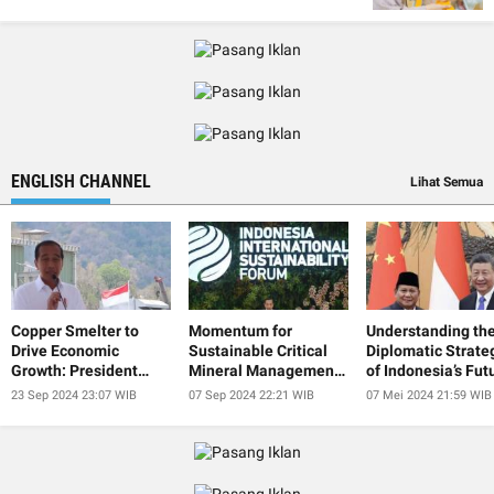
ENGLISH CHANNEL
Lihat Semua
Copper Smelter to
Momentum for
Understanding th
Drive Economic
Sustainable Critical
Diplomatic Strate
Growth: President
Mineral Management
of Indonesia’s Fut
Jokowi
at IISF 2024
President
23 Sep 2024 23:07 WIB
07 Sep 2024 22:21 WIB
07 Mei 2024 21:59 WIB