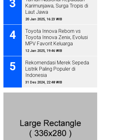
3
Karimunjawa, Surga Tropis di
Laut Jawa
20 Jan 2025, 16:23 WIB
Toyota Innova Reborn vs
4
Toyota Innova Zenix, Evolusi
MPV Favorit Keluarga
Indonesia
12 Jan 2025, 19:46 WIB
Rekomendasi Merek Sepeda
5
Listrik Paling Populer di
Indonesia
31 Des 2024, 22:48 WIB