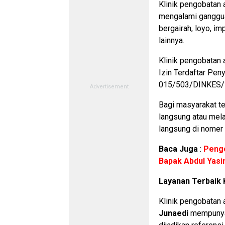
Klinik pengobatan 
mengalami gangguan
bergairah, loyo, im
lainnya.
Klinik pengobatan a
Izin Terdaftar Pe
015/503/DINKES/
Bagi masyarakat t
langsung atau mel
langsung di nomer 
Baca Juga
:
Pengo
Bapak Abdul Yasi
Layanan Terbaik K
Klinik pengobatan a
Junaedi
mempunyai