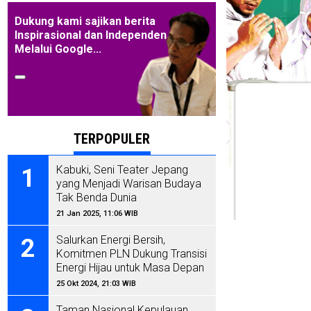
Dukung kami sajikan berita
Inspirasional dan Independen
Melalui Google...
TERPOPULER
Kabuki, Seni Teater Jepang
1
yang Menjadi Warisan Budaya
Tak Benda Dunia
21 Jan 2025, 11:06 WIB
Salurkan Energi Bersih,
2
Komitmen PLN Dukung Transisi
Energi Hijau untuk Masa Depan
Indonesia
25 Okt 2024, 21:03 WIB
Taman Nasional Kepulauan