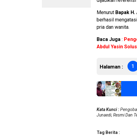
dijadikan referensi
Menurut
Bapak H.
berhasil mengatasi
pria dan wanita.
Baca Juga
:
Pengo
Abdul Yasin Solu
1
Halaman :
Kata Kunci :
Pengobat
Junaedi, Resmi Dan T
Tag Berita :