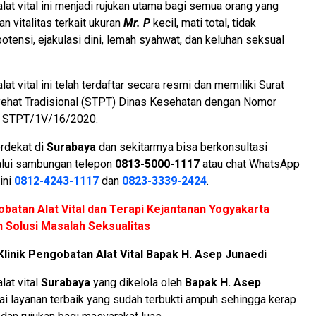
alat vital ini menjadi rujukan utama bagi semua orang yang
 vitalitas terkait ukuran
Mr. P
kecil, mati total, tidak
potensi, ejakulasi dini, lemah syahwat, dan keluhan seksual
lat vital ini telah terdaftar secara resmi dan memiliki Surat
nyehat Tradisional (STPT) Dinas Kesehatan dengan Nomor
 STPT/1V/16/2020.
erdekat di
Surabaya
dan sekitarmya bisa berkonsultasi
alui sambungan telepon
0813-5000-1117
atau chat WhatsApp
ini
0812-4243-1117
dan
0823-3339-2424
.
batan Alat Vital dan Terapi Kejantanan Yogyakarta
n Solusi Masalah Seksualitas
linik Pengobatan Alat Vital Bapak H. Asep Junaedi
lat vital
Surabaya
yang dikelola oleh
Bapak H. Asep
 layanan terbaik yang sudah terbukti ampuh sehingga kerap