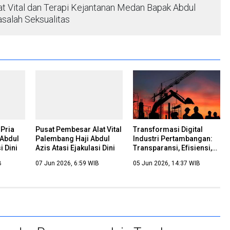
t Vital dan Terapi Kejantanan Medan Bapak Abdul
asalah Seksualitas
 Pria
Pusat Pembesar Alat Vital
Transformasi Digital
 Abdul
Palembang Haji Abdul
Industri Pertambangan:
i Dini
Azis Atasi Ejakulasi Dini
Transparansi, Efisiensi,
dan Keberlanjutan
B
07 Jun 2026, 6:59 WIB
05 Jun 2026, 14:37 WIB