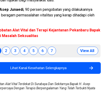
 dan rujukan bagi masyarakat luas.
 Asep Junaedi
, 90 persen pengobatan yang dilakukannya
 beragam permasalahan vitalitas yang kerap dihadapi oleh
batan Alat Vital dan Terapi Kejantanan Pekanbaru Bapak
si Masalah Seksualitas
2
3
4
5
6
7
View All
Lihat Kanal Kesehatan Selengkapnya
an Alat Vital Terdekat Di Surabaya Dan Sekitarnya Bapak H. Asep
erpercaya Dengan Terapis Berpengalaman Yang Telah Terbukti Nyata