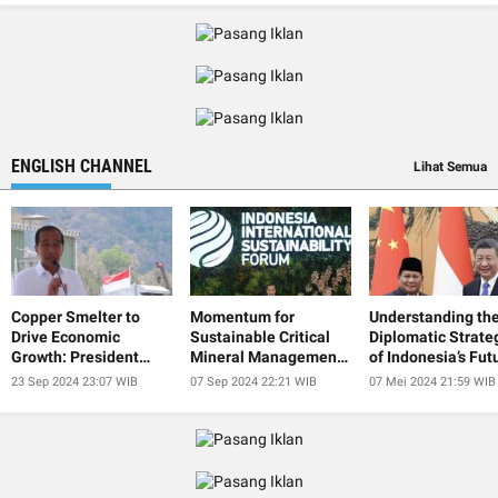
ENGLISH CHANNEL
Lihat Semua
Copper Smelter to
Momentum for
Understanding th
Drive Economic
Sustainable Critical
Diplomatic Strate
Growth: President
Mineral Management
of Indonesia’s Fut
Jokowi
at IISF 2024
President
23 Sep 2024 23:07 WIB
07 Sep 2024 22:21 WIB
07 Mei 2024 21:59 WIB