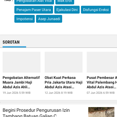
Pengobatan Alat Vital
Mak Erot
Penajam Paser Utara
Ejakulasi Dini
Disfungsi Ereksi
Impotensi
Asep Junaedi
SOROTAN
Pengobatan Alternatif
Obat Kuat Perkasa
Pusat Pembesar A
Muara Jambi Haji
Pria Jakarta Utara Haji
Vital Palembang H
Abdul Azis Ahli
Abdul Azis Atasi
Abdul Azis Atasi
Pembesar Alat Vital
Ejakulasi Dini
Ejakulasi Dini
19 Jun 2026 5:59 WIB
12 Jun 2026 8:19 WIB
07 Jun 2026 6:59 WIB
Begini Prosedur Pengurusan Izin
Tambang Batuan Galian C