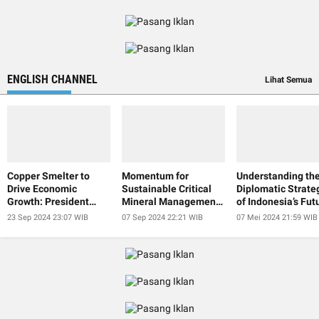
ENGLISH CHANNEL
Lihat Semua
Copper Smelter to
Momentum for
Understanding th
Drive Economic
Sustainable Critical
Diplomatic Strate
Growth: President
Mineral Management
of Indonesia’s Fut
Jokowi
at IISF 2024
President
23 Sep 2024 23:07 WIB
07 Sep 2024 22:21 WIB
07 Mei 2024 21:59 WIB