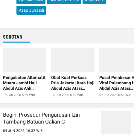
Asep Junaedi
SOROTAN
Pengobatan Alternatif
Obat Kuat Perkasa
Pusat Pembesar A
Muara Jambi Haji
Pria Jakarta Utara Haji
Vital Palembang H
Abdul Azis Ahli
Abdul Azis Atasi
Abdul Azis Atasi
Pembesar Alat Vital
Ejakulasi Dini
Ejakulasi Dini
19 Jun 2026 5:59 WIB
12 Jun 2026 8:19 WIB
07 Jun 2026 6:59 WIB
Begini Prosedur Pengurusan Izin
Tambang Batuan Galian C
04 JUN 2026, 16:32 WIB