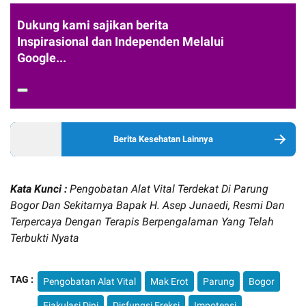
Dukung kami sajikan berita
Inspirasional dan Independen Melalui
Google...
Berita Kesehatan Lainnya
Kata Kunci :
Pengobatan Alat Vital Terdekat Di Parung
Bogor Dan Sekitarnya Bapak H. Asep Junaedi, Resmi Dan
Terpercaya Dengan Terapis Berpengalaman Yang Telah
Terbukti Nyata
TAG :
Pengobatan Alat Vital
Mak Erot
Parung
Bogor
Ejakulasi Dini
Disfungsi Ereksi
Impotensi