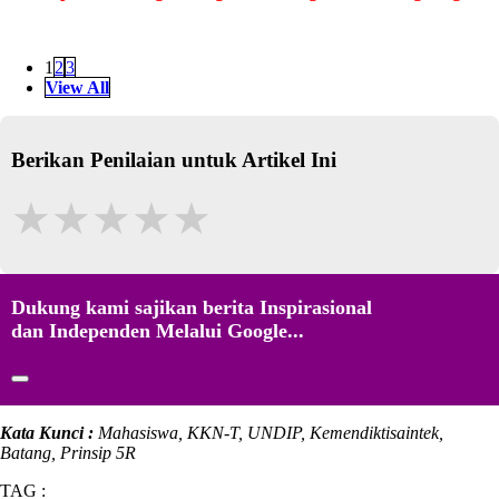
1
2
3
View All
Berikan Penilaian untuk Artikel Ini
★
★
★
★
★
Dukung kami sajikan berita Inspirasional
dan Independen Melalui Google...
Kata Kunci :
Mahasiswa, KKN-T, UNDIP, Kemendiktisaintek,
Batang, Prinsip 5R
TAG :