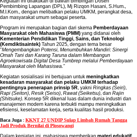
Kegiatan ini dilakukan di bawah bimbingan Dosen
Pembimbing Lapangan (DPL), Mj Rizqon Hasani, S.Hum.,
M.I.Kom., dengan melibatkan pelaku UMKM, perangkat desa,
dan masyarakat umum sebagai peserta.
Program ini merupakan bagian dari skema
Pemberdayaan
Masyarakat oleh Mahasiswa (PMM)
yang didanai oleh
Kementerian Pendidikan Tinggi, Sains, dan Teknologi
(Kemdiktisaintek)
Tahun 2025, dengan tema besar
"
Mengembangkan Potensi, Menumbuhkan Mandiri: Sinergi
Omah Tani dan Karang Taruna dalam Membangun
Agroekowisata Digital Desa Tumbrep melalui Pemberdayaan
Masyarakat oleh Mahasiswa."
Kegiatan sosialisasi ini bertujuan untuk
meningkatkan
kesadaran masyarakat dan pelaku UMKM terhadap
pentingnya penerapan prinsip 5R
, yakni
Ringkas (Seiri)
,
Rapi (Seiton)
,
Resik (Seiso)
,
Rawat (Seiketsu)
, dan
Rajin
(Shitsuke)
. Konsep 5R dikenal luas dalam dunia industri dan
manajemen modern karena terbukti mampu meningkatkan
efisiensi, keselamatan kerja, serta kualitas hasil produksi.
Baca Juga
:
KKNT 27 UNDIP Sulap Limbah Rumah Tangga
Jadi Produk Bernilai di Plosowangi
Dalam kegiatan ini, mahasiswa memberikan
materi edukatif