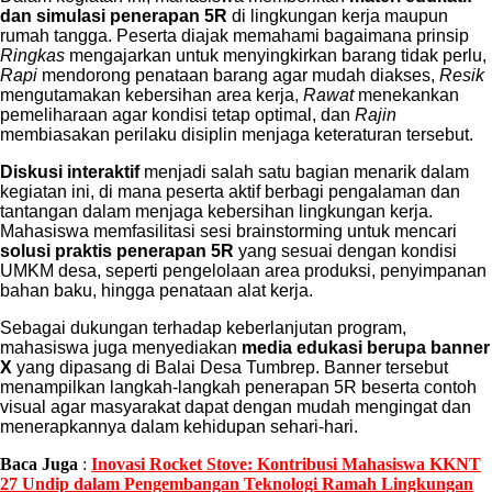
dan simulasi penerapan 5R
di lingkungan kerja maupun
rumah tangga. Peserta diajak memahami bagaimana prinsip
Ringkas
mengajarkan untuk menyingkirkan barang tidak perlu,
Rapi
mendorong penataan barang agar mudah diakses,
Resik
mengutamakan kebersihan area kerja,
Rawat
menekankan
pemeliharaan agar kondisi tetap optimal, dan
Rajin
membiasakan perilaku disiplin menjaga keteraturan tersebut.
Diskusi interaktif
menjadi salah satu bagian menarik dalam
kegiatan ini, di mana peserta aktif berbagi pengalaman dan
tantangan dalam menjaga kebersihan lingkungan kerja.
Mahasiswa memfasilitasi sesi brainstorming untuk mencari
solusi praktis penerapan 5R
yang sesuai dengan kondisi
UMKM desa, seperti pengelolaan area produksi, penyimpanan
bahan baku, hingga penataan alat kerja.
Sebagai dukungan terhadap keberlanjutan program,
mahasiswa juga menyediakan
media edukasi berupa banner
X
yang dipasang di Balai Desa Tumbrep. Banner tersebut
menampilkan langkah-langkah penerapan 5R beserta contoh
visual agar masyarakat dapat dengan mudah mengingat dan
menerapkannya dalam kehidupan sehari-hari.
Baca Juga
:
Inovasi Rocket Stove: Kontribusi Mahasiswa KKNT
27 Undip dalam Pengembangan Teknologi Ramah Lingkungan