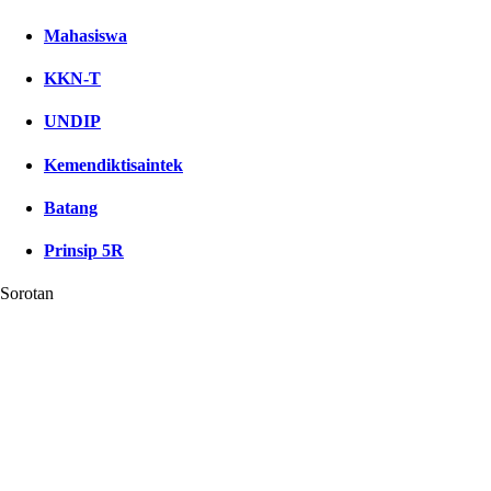
Mahasiswa
KKN-T
UNDIP
Kemendiktisaintek
Batang
Prinsip 5R
Sorotan