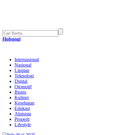
Hubungi
Internasional
Nasional
Liputan
Teknologi
Digital
Otomotif
Bisnis
Kuliner
Kesehatan
Edukasi
Alutsista
Properti
Lifestyle