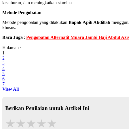
kesuburan, dan meningkatkan stamina.
Metode Pengobatan
Metode pengobatan yang dilakukan
Bapak
Apih Abdillah
menggunaka
khusus.
Baca Juga
:
Pengobatan Alternatif Muara Jambi Haji Abdul Azis
Halaman :
1
2
3
4
5
6
7
View All
Berikan Penilaian untuk Artikel Ini
★
★
★
★
★