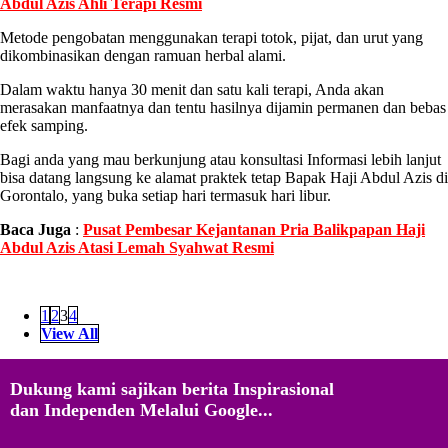
Abdul Azis Ahli Terapi Resmi
Metode pengobatan menggunakan terapi totok, pijat, dan urut yang
dikombinasikan dengan ramuan herbal alami.
Dalam waktu hanya 30 menit dan satu kali terapi, Anda akan
merasakan manfaatnya dan tentu hasilnya dijamin permanen dan bebas
efek samping.
Bagi anda yang mau berkunjung atau konsultasi Informasi lebih lanjut
bisa datang langsung ke alamat praktek tetap Bapak Haji Abdul Azis di
Gorontalo, yang buka setiap hari termasuk hari libur.
Baca Juga
:
Pusat Pembesar Kejantanan Pria Balikpapan Haji
Abdul Azis Atasi Lemah Syahwat Resmi
1
2
3
4
View All
Dukung kami sajikan berita Inspirasional
dan Independen Melalui Google...