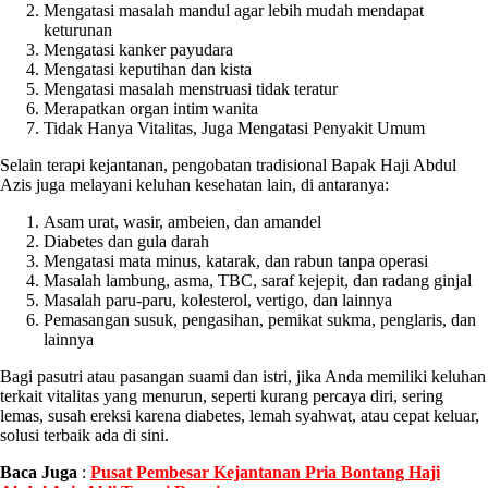
Mengatasi masalah mandul agar lebih mudah mendapat
keturunan
Mengatasi kanker payudara
Mengatasi keputihan dan kista
Mengatasi masalah menstruasi tidak teratur
Merapatkan organ intim wanita
Tidak Hanya Vitalitas, Juga Mengatasi Penyakit Umum
Selain terapi kejantanan, pengobatan tradisional Bapak Haji Abdul
Azis juga melayani keluhan kesehatan lain, di antaranya:
Asam urat, wasir, ambeien, dan amandel
Diabetes dan gula darah
Mengatasi mata minus, katarak, dan rabun tanpa operasi
Masalah lambung, asma, TBC, saraf kejepit, dan radang ginjal
Masalah paru-paru, kolesterol, vertigo, dan lainnya
Pemasangan susuk, pengasihan, pemikat sukma, penglaris, dan
lainnya
Bagi pasutri atau pasangan suami dan istri, jika Anda memiliki keluhan
terkait vitalitas yang menurun, seperti kurang percaya diri, sering
lemas, susah ereksi karena diabetes, lemah syahwat, atau cepat keluar,
solusi terbaik ada di sini.
Baca Juga
:
Pusat Pembesar Kejantanan Pria Bontang Haji