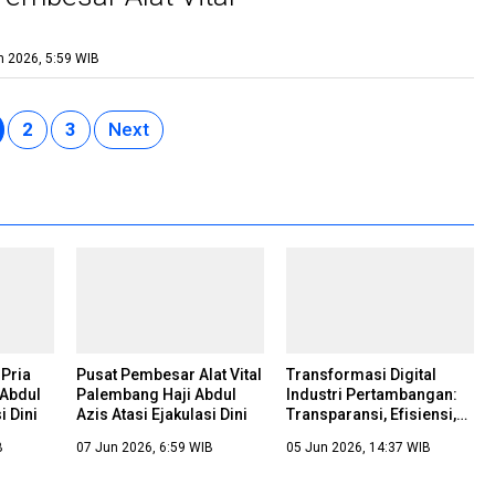
n 2026, 5:59 WIB
2
3
Next
 Pria
Pusat Pembesar Alat Vital
Transformasi Digital
 Abdul
Palembang Haji Abdul
Industri Pertambangan:
i Dini
Azis Atasi Ejakulasi Dini
Transparansi, Efisiensi,
dan Keberlanjutan
B
07 Jun 2026, 6:59 WIB
05 Jun 2026, 14:37 WIB