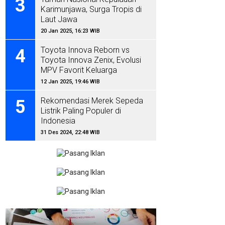
3
Karimunjawa, Surga Tropis di
Laut Jawa
20 Jan 2025, 16:23 WIB
Toyota Innova Reborn vs
4
Toyota Innova Zenix, Evolusi
MPV Favorit Keluarga
Indonesia
12 Jan 2025, 19:46 WIB
Rekomendasi Merek Sepeda
5
Listrik Paling Populer di
Indonesia
31 Des 2024, 22:48 WIB