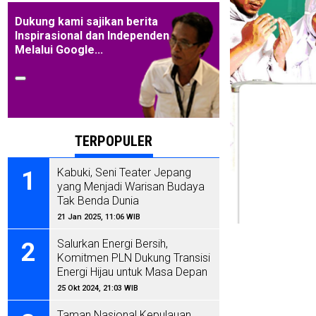
Dukung kami sajikan berita
Inspirasional dan Independen
Melalui Google...
TERPOPULER
Kabuki, Seni Teater Jepang
1
yang Menjadi Warisan Budaya
Tak Benda Dunia
21 Jan 2025, 11:06 WIB
Salurkan Energi Bersih,
2
Komitmen PLN Dukung Transisi
Energi Hijau untuk Masa Depan
Indonesia
25 Okt 2024, 21:03 WIB
Taman Nasional Kepulauan