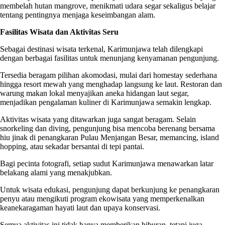
membelah hutan mangrove, menikmati udara segar sekaligus belajar
tentang pentingnya menjaga keseimbangan alam.
Fasilitas Wisata dan Aktivitas Seru
Sebagai destinasi wisata terkenal, Karimunjawa telah dilengkapi
dengan berbagai fasilitas untuk menunjang kenyamanan pengunjung.
Tersedia beragam pilihan akomodasi, mulai dari homestay sederhana
hingga resort mewah yang menghadap langsung ke laut. Restoran dan
warung makan lokal menyajikan aneka hidangan laut segar,
menjadikan pengalaman kuliner di Karimunjawa semakin lengkap.
Aktivitas wisata yang ditawarkan juga sangat beragam. Selain
snorkeling dan diving, pengunjung bisa mencoba berenang bersama
hiu jinak di penangkaran Pulau Menjangan Besar, memancing, island
hopping, atau sekadar bersantai di tepi pantai.
Bagi pecinta fotografi, setiap sudut Karimunjawa menawarkan latar
belakang alami yang menakjubkan.
Untuk wisata edukasi, pengunjung dapat berkunjung ke penangkaran
penyu atau mengikuti program ekowisata yang memperkenalkan
keanekaragaman hayati laut dan upaya konservasi.
Semua aktivitas ini tidak hanya memberikan hiburan, tetapi juga