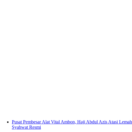
Pusat Pembesar Alat Vital Ambon, Haji Abdul Azis Atasi Lemah
Syahwat Resmi