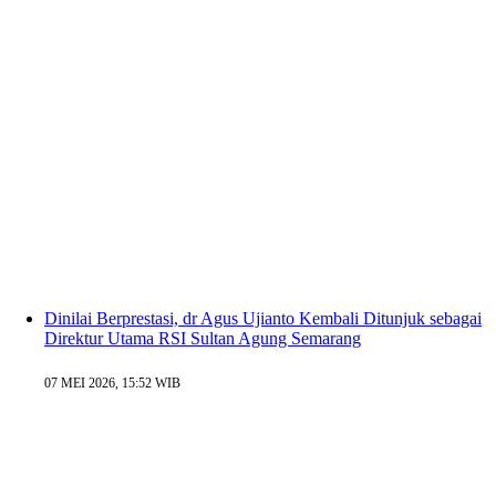
Dinilai Berprestasi, dr Agus Ujianto Kembali Ditunjuk sebagai
Direktur Utama RSI Sultan Agung Semarang
07 MEI 2026, 15:52 WIB