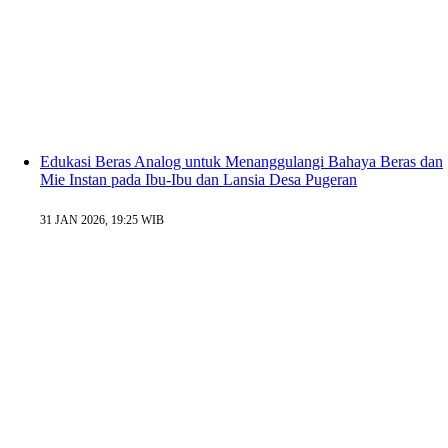
Edukasi Beras Analog untuk Menanggulangi Bahaya Beras dan
Mie Instan pada Ibu-Ibu dan Lansia Desa Pugeran
31 JAN 2026, 19:25 WIB