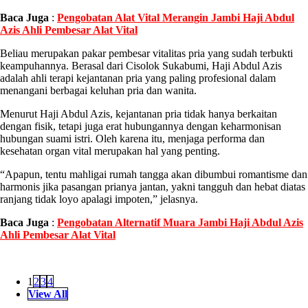
Baca Juga
:
Pengobatan Alat Vital Merangin Jambi Haji Abdul
Azis Ahli Pembesar Alat Vital
Beliau merupakan pakar pembesar vitalitas pria yang sudah terbukti
keampuhannya. Berasal dari Cisolok Sukabumi, Haji Abdul Azis
adalah ahli terapi kejantanan pria yang paling profesional dalam
menangani berbagai keluhan pria dan wanita.
Menurut Haji Abdul Azis, kejantanan pria tidak hanya berkaitan
dengan fisik, tetapi juga erat hubungannya dengan keharmonisan
hubungan suami istri. Oleh karena itu, menjaga performa dan
kesehatan organ vital merupakan hal yang penting.
“Apapun, tentu mahligai rumah tangga akan dibumbui romantisme dan
harmonis jika pasangan prianya jantan, yakni tangguh dan hebat diatas
ranjang tidak loyo apalagi impoten,” jelasnya.
Baca Juga
:
Pengobatan Alternatif Muara Jambi Haji Abdul Azis
Ahli Pembesar Alat Vital
1
2
3
4
View All