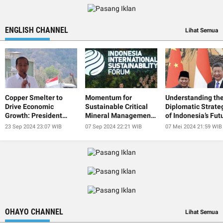
ENGLISH CHANNEL
Lihat Semua
Copper Smelter to
Momentum for
Understanding th
Drive Economic
Sustainable Critical
Diplomatic Strate
Growth: President
Mineral Management
of Indonesia’s Fut
Jokowi
at IISF 2024
President
23 Sep 2024 23:07 WIB
07 Sep 2024 22:21 WIB
07 Mei 2024 21:59 WIB
OHAYO CHANNEL
Lihat Semua