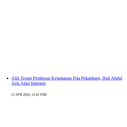
Ahli Terapi Pembesar Kejantanan Pria Pekanbaru, Haji Abdul
Azis Atasi Impoten
21 APR 2026, 22:45 WIB