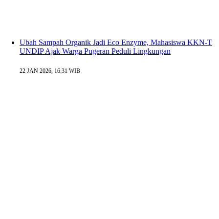
Ubah Sampah Organik Jadi Eco Enzyme, Mahasiswa KKN-T
UNDIP Ajak Warga Pugeran Peduli Lingkungan
22 JAN 2026, 16:31 WIB