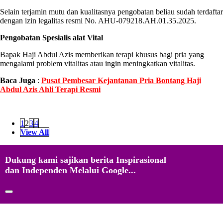
Selain terjamin mutu dan kualitasnya pengobatan beliau sudah terdaftar
dengan izin legalitas resmi No. AHU-079218.AH.01.35.2025.
Pengobatan Spesialis alat Vital
Bapak Haji Abdul Azis memberikan terapi khusus bagi pria yang
mengalami problem vitalitas atau ingin meningkatkan vitalitas.
Baca Juga
:
Pusat Pembesar Kejantanan Pria Bontang Haji
Abdul Azis Ahli Terapi Resmi
1
2
3
4
View All
Dukung kami sajikan berita Inspirasional
dan Independen Melalui Google...