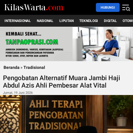
HUBUNGI
INTERNASIONAL
NASIONAL
LIPUTAN
TEKNOLOGI
DIGITAL
OTOM
Beranda
»
Tradisional
Pengobatan Alternatif Muara Jambi Haji
Abdul Azis Ahli Pembesar Alat Vital
Jumat, 19 Juni 2026