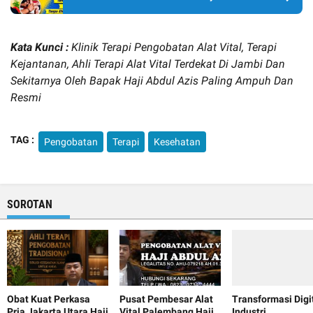
Kata Kunci :
Klinik Terapi Pengobatan Alat Vital, Terapi
Kejantanan, Ahli Terapi Alat Vital Terdekat Di Jambi Dan
Sekitarnya Oleh Bapak Haji Abdul Azis Paling Ampuh Dan
Resmi
TAG :
Pengobatan
Terapi
Kesehatan
SOROTAN
Obat Kuat Perkasa
Pusat Pembesar Alat
Transformasi Digi
Pria Jakarta Utara Haji
Vital Palembang Haji
Industri