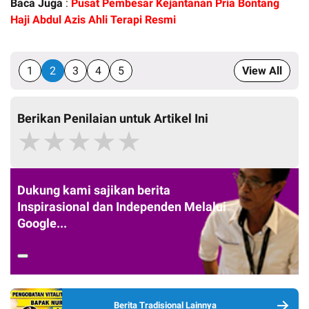
Baca Juga
:
Pusat Pembesar Kejantanan Pria Bontang
Haji Abdul Azis Ahli Terapi Resmi
1
2
3
4
5
View All
Berikan Penilaian untuk Artikel Ini
★
★
★
★
★
Dukung kami sajikan berita
Inspirasional dan Independen Melalui
Google...
Berita Tradisional Lainnya