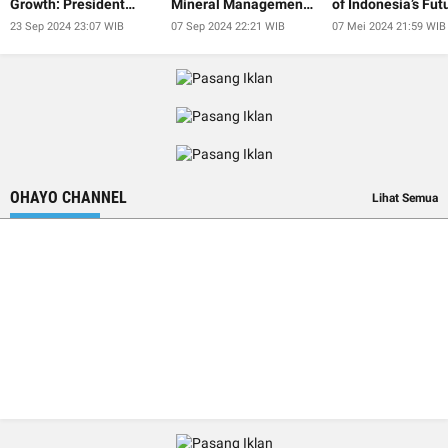
Growth: President
Mineral Management
of Indonesia’s Fut
Jokowi
at IISF 2024
President
23 Sep 2024 23:07 WIB
07 Sep 2024 22:21 WIB
07 Mei 2024 21:59 WIB
OHAYO CHANNEL
Lihat Semua