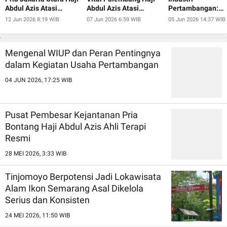
Abdul Azis Atasi
Abdul Azis Atasi
Pertambangan:
Ejakulasi Dini
Ejakulasi Dini
Transparansi,
12 Jun 2026 8:19 WIB
07 Jun 2026 6:59 WIB
05 Jun 2026 14:37 WIB
Efisiensi, dan
Keberlanjutan
Mengenal WIUP dan Peran Pentingnya
dalam Kegiatan Usaha Pertambangan
04 JUN 2026, 17:25 WIB
Pusat Pembesar Kejantanan Pria
Bontang Haji Abdul Azis Ahli Terapi
Resmi
28 MEI 2026, 3:33 WIB
Tinjomoyo Berpotensi Jadi Lokawisata
Alam Ikon Semarang Asal Dikelola
Serius dan Konsisten
24 MEI 2026, 11:50 WIB