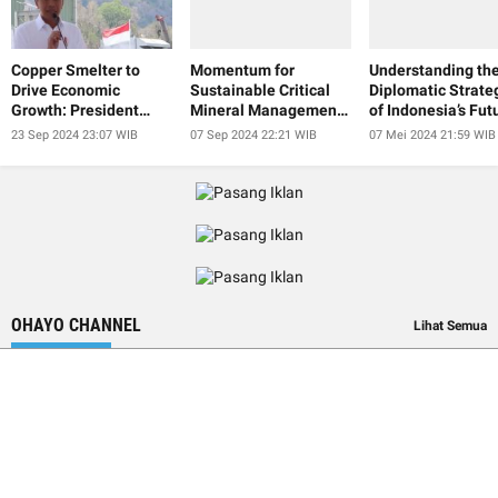
Copper Smelter to
Momentum for
Understanding th
Drive Economic
Sustainable Critical
Diplomatic Strate
Growth: President
Mineral Management
of Indonesia’s Fut
Jokowi
at IISF 2024
President
23 Sep 2024 23:07 WIB
07 Sep 2024 22:21 WIB
07 Mei 2024 21:59 WIB
OHAYO CHANNEL
Lihat Semua