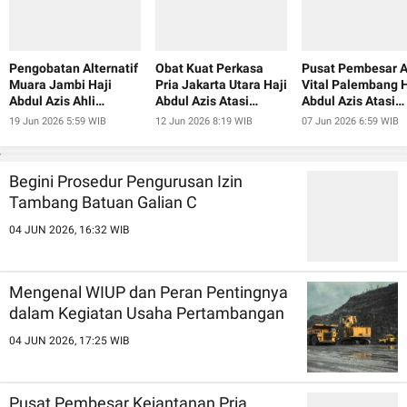
Pengobatan Alternatif
Obat Kuat Perkasa
Pusat Pembesar A
Muara Jambi Haji
Pria Jakarta Utara Haji
Vital Palembang H
Abdul Azis Ahli
Abdul Azis Atasi
Abdul Azis Atasi
Pembesar Alat Vital
Ejakulasi Dini
Ejakulasi Dini
19 Jun 2026 5:59 WIB
12 Jun 2026 8:19 WIB
07 Jun 2026 6:59 WIB
Begini Prosedur Pengurusan Izin
Tambang Batuan Galian C
04 JUN 2026, 16:32 WIB
Mengenal WIUP dan Peran Pentingnya
dalam Kegiatan Usaha Pertambangan
04 JUN 2026, 17:25 WIB
Pusat Pembesar Kejantanan Pria