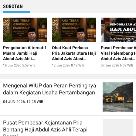
SOROTAN
Pengobatan Alternatif
Obat Kuat Perkasa
Pusat Pembesar A
Muara Jambi Haji
Pria Jakarta Utara Haji
Vital Palembang H
Abdul Azis Ahli
Abdul Azis Atasi
Abdul Azis Atasi
Pembesar Alat Vital
Ejakulasi Dini
Ejakulasi Dini
19 Jun 2026 5:59 WIB
12 Jun 2026 8:19 WIB
07 Jun 2026 6:59 WIB
Mengenal WIUP dan Peran Pentingnya
dalam Kegiatan Usaha Pertambangan
04 JUN 2026, 17:25 WIB
Pusat Pembesar Kejantanan Pria
Bontang Haji Abdul Azis Ahli Terapi