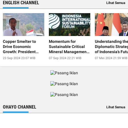
ENGLISH CHANNEL
Lihat Semua
Copper Smelter to
Momentum for
Understanding th
Drive Economic
Sustainable Critical
Diplomatic Strate
Growth: President
Mineral Management
of Indonesia’s Fut
Jokowi
at IISF 2024
President
23 Sep 2024 23:07 WIB
07 Sep 2024 22:21 WIB
07 Mei 2024 21:59 WIB
OHAYO CHANNEL
Lihat Semua