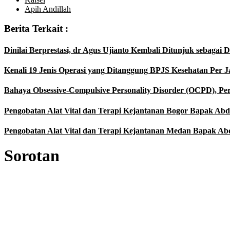
Apih Andillah
Berita Terkait :
Dinilai Berprestasi, dr Agus Ujianto Kembali Ditunjuk sebaga
Kenali 19 Jenis Operasi yang Ditanggung BPJS Kesehatan Per J
Bahaya Obsessive-Compulsive Personality Disorder (OCPD), Pe
Pengobatan Alat Vital dan Terapi Kejantanan Bogor Bapak Abdul
Pengobatan Alat Vital dan Terapi Kejantanan Medan Bapak Abdu
Sorotan