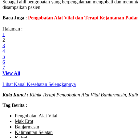
Sebagai ahli pengobatan yang berpengalaman mengobati dan menuntas
disampaikan pasien.
Baca Juga
:
Pengobatan Alat Vital dan Terapi Kejantanan Padan
Halaman :
1
2
3
4
5
6
7
View All
Lihat Kanal Kesehatan Selengkapnya
Kata Kunci :
Klinik Terapi Pengobatan Alat Vital Banjarmasin, Kal
Tag Berita :
Pengobatan Alat Vital
Mak Erot
Banjarmasin
Kalimantan Selatan
Kalsel