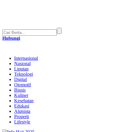
Hubungi
Internasional
Nasional
Liputan
Teknologi
Digital
Otomotif
Bisnis
Kuliner
Kesehatan
Edukasi
Alutsista
Properti
Lifestyle