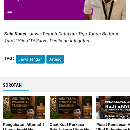
Kata Kunci :
Jawa Tengah Catatkan Tiga Tahun Berturut-
Turut "Hijau" Di Survei Penilaian Integritas
TAG :
Jawa Tengah
Jateng
SOROTAN
Pengobatan Alternatif
Obat Kuat Perkasa
Pusat Pembesar A
Muara Jambi Haji
Pria Jakarta Utara Haji
Vital Palembang H