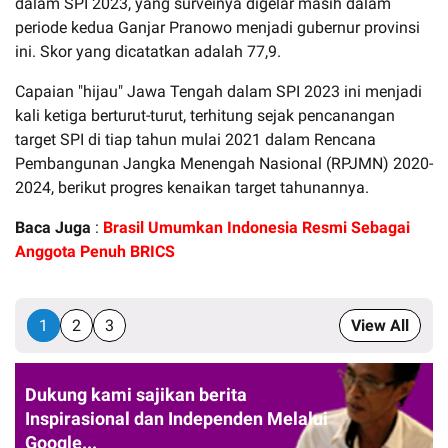
dalam SPI 2023, yang surveinya digelar masih dalam
periode kedua Ganjar Pranowo menjadi gubernur provinsi
ini. Skor yang dicatatkan adalah 77,9.
Capaian "hijau" Jawa Tengah dalam SPI 2023 ini menjadi
kali ketiga berturut-turut, terhitung sejak pencanangan
target SPI di tiap tahun mulai 2021 dalam Rencana
Pembangunan Jangka Menengah Nasional (RPJMN) 2020-
2024, berikut progres kenaikan target tahunannya.
Baca Juga
:
Brasil Umumkan Indonesia Resmi Sebagai
Anggota Penuh BRICS
1
2
3
View All
Dukung kami sajikan berita
Inspirasional dan Independen Melalui
Google...