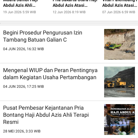
Abdul Azis Ahli
Abdul Azis Atasi
Abdul Azis Atasi
Pembesar Alat Vital
Ejakulasi Dini
Ejakulasi Dini
19 Jun 2026 5:59 WIB
12 Jun 2026 8:19 WIB
07 Jun 2026 6:59 WIB
Begini Prosedur Pengurusan Izin
Tambang Batuan Galian C
04 JUN 2026, 16:32 WIB
Mengenal WIUP dan Peran Pentingnya
dalam Kegiatan Usaha Pertambangan
04 JUN 2026, 17:25 WIB
Pusat Pembesar Kejantanan Pria
Bontang Haji Abdul Azis Ahli Terapi
Resmi
28 MEI 2026, 3:33 WIB