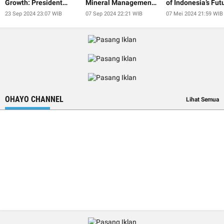
Growth: President
Mineral Management
of Indonesia’s Fut
Jokowi
at IISF 2024
President
23 Sep 2024 23:07 WIB
07 Sep 2024 22:21 WIB
07 Mei 2024 21:59 WIB
OHAYO CHANNEL
Lihat Semua