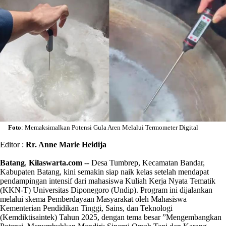
Foto
: Memaksimalkan Potensi Gula Aren Melalui Termometer Digital
Editor :
Rr. Anne Marie Heidija
Batang
,
Kilaswarta.com
-- Desa Tumbrep, Kecamatan Bandar,
Kabupaten Batang, kini semakin siap naik kelas setelah mendapat
pendampingan intensif dari mahasiswa Kuliah Kerja Nyata Tematik
(KKN-T) Universitas Diponegoro (Undip). Program ini dijalankan
melalui skema Pemberdayaan Masyarakat oleh Mahasiswa
Kementerian Pendidikan Tinggi, Sains, dan Teknologi
(Kemdiktisaintek) Tahun 2025, dengan tema besar ”Mengembangkan