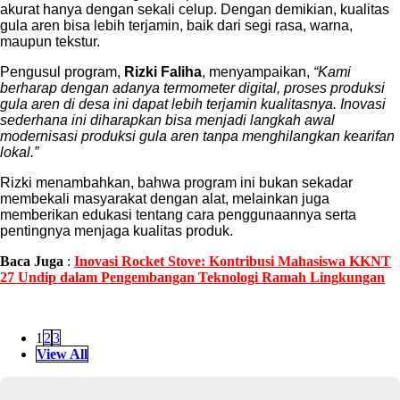
akurat hanya dengan sekali celup. Dengan demikian, kualitas
gula aren bisa lebih terjamin, baik dari segi rasa, warna,
maupun tekstur.
Pengusul program,
Rizki Faliha
, menyampaikan,
“Kami
berharap dengan adanya termometer digital, proses produksi
gula aren di desa ini dapat lebih terjamin kualitasnya. Inovasi
sederhana ini diharapkan bisa menjadi langkah awal
modernisasi produksi gula aren tanpa menghilangkan kearifan
lokal.”
Rizki menambahkan, bahwa program ini bukan sekadar
membekali masyarakat dengan alat, melainkan juga
memberikan edukasi tentang cara penggunaannya serta
pentingnya menjaga kualitas produk.
Baca Juga
:
Inovasi Rocket Stove: Kontribusi Mahasiswa KKNT
27 Undip dalam Pengembangan Teknologi Ramah Lingkungan
1
2
3
View All