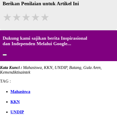
Berikan Penilaian untuk Artikel Ini
★
★
★
★
★
Dukung kami sajikan berita Inspirasional
dan Independen Melalui Google...
Kata Kunci :
Mahasiswa, KKN, UNDIP, Batang, Gula Aren,
Kemendiktisaintek
TAG :
Mahasiswa
KKN
UNDIP