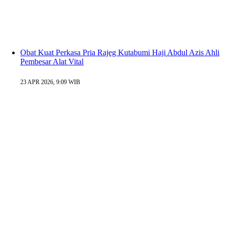
Obat Kuat Perkasa Pria Rajeg Kutabumi Haji Abdul Azis Ahli
Pembesar Alat Vital
23 APR 2026, 9:09 WIB