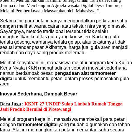
Potensi, Menumbuhkan Mandiri: Sinergi Omah Tani dan Karang
Taruna dalam Membangun Agroekowisata Digital Desa Tumbrep
Melalui Pemberdayaan Masyarakat oleh Mahasiswa”.
Selama ini, para petani hanya mengandalkan perkiraan suhu
dengan melihat warna cairan atau tekstur nira yang dimasak.
Sayangnya, metode tradisional tersebut tidak selalu
menghasilkan kualitas gula yang konsisten. Kadang gula
terlalu gosong, warnanya terlalu gelap, atau teksturnya tidak
sesuai standar pasar. Akibatnya, harga jual gula aren menjadi
rendah dan daya saing produk melemah.
Melihat kenyataan ini, mahasiswa melalui program kerja Kuliah
Kerja Nyata (KKN) menghadirkan sebuah inovasi sederhana
namun berdampak besar:
pengadaan alat termometer
digital
untuk membantu petani dalam proses pemasakan gula
aren.
Inovasi Sederhana, Dampak Besar
Baca Juga
:
KKNT 27 UNDIP Sulap Limbah Rumah Tangga
Jadi Produk Bernilai di Plosowangi
Melalui program kerja ini, mahasiswa membekali para petani
dengan
termometer digital
yang mudah digunakan dan tahan
lama. Alat ini memungkinkan petani memantau suhu secara