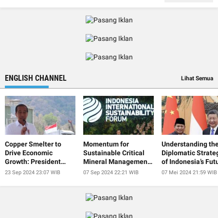
ENGLISH CHANNEL
Lihat Semua
Copper Smelter to
Momentum for
Understanding th
Drive Economic
Sustainable Critical
Diplomatic Strate
Growth: President
Mineral Management
of Indonesia’s Fut
Jokowi
at IISF 2024
President
23 Sep 2024 23:07 WIB
07 Sep 2024 22:21 WIB
07 Mei 2024 21:59 WIB