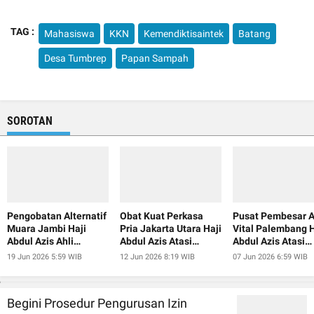
TAG :
Mahasiswa
KKN
Kemendiktisaintek
Batang
Desa Tumbrep
Papan Sampah
SOROTAN
Pengobatan Alternatif
Obat Kuat Perkasa
Pusat Pembesar A
Muara Jambi Haji
Pria Jakarta Utara Haji
Vital Palembang H
Abdul Azis Ahli
Abdul Azis Atasi
Abdul Azis Atasi
Pembesar Alat Vital
Ejakulasi Dini
Ejakulasi Dini
19 Jun 2026 5:59 WIB
12 Jun 2026 8:19 WIB
07 Jun 2026 6:59 WIB
Begini Prosedur Pengurusan Izin