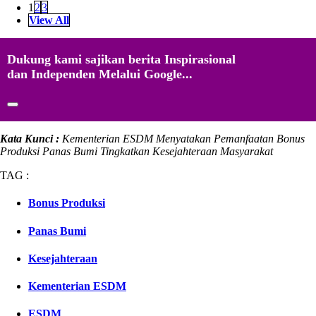
1
2
3
View All
Dukung kami sajikan berita Inspirasional
dan Independen Melalui Google...
Kata Kunci :
Kementerian ESDM Menyatakan Pemanfaatan Bonus
Produksi Panas Bumi Tingkatkan Kesejahteraan Masyarakat
TAG :
Bonus Produksi
Panas Bumi
Kesejahteraan
Kementerian ESDM
ESDM