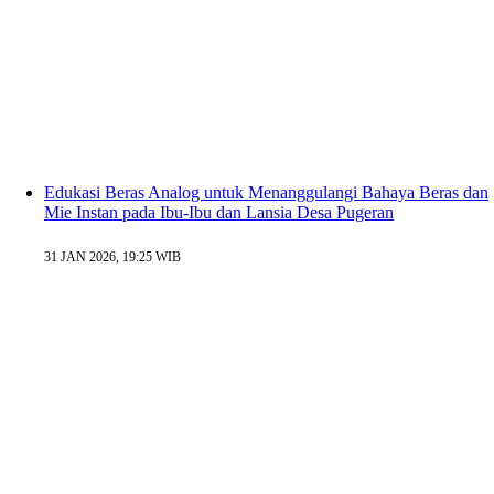
Edukasi Beras Analog untuk Menanggulangi Bahaya Beras dan
Mie Instan pada Ibu-Ibu dan Lansia Desa Pugeran
31 JAN 2026, 19:25 WIB