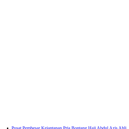
Pusat Pembesar Kejantanan Pria Bontang Haji Abdul Azis Ahli