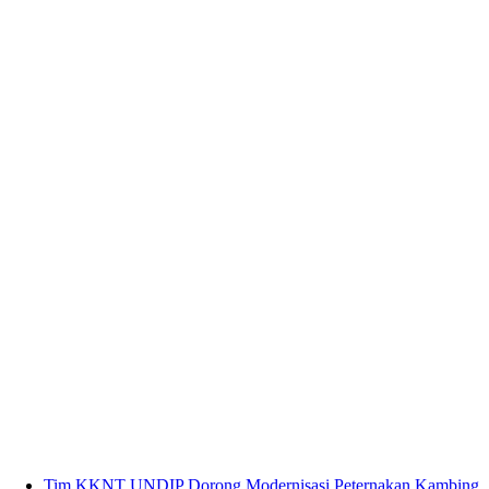
Tim KKNT UNDIP Dorong Modernisasi Peternakan Kambing