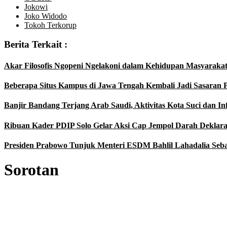
Jokowi
Joko Widodo
Tokoh Terkorup
Berita Terkait :
Akar Filosofis Ngopeni Ngelakoni dalam Kehidupan Masyaraka
Beberapa Situs Kampus di Jawa Tengah Kembali Jadi Sasaran P
Banjir Bandang Terjang Arab Saudi, Aktivitas Kota Suci dan I
Ribuan Kader PDIP Solo Gelar Aksi Cap Jempol Darah Deklar
Presiden Prabowo Tunjuk Menteri ESDM Bahlil Lahadalia Sebaga
Sorotan