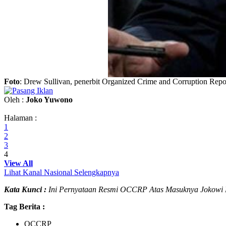
Foto
: Drew Sullivan, penerbit Organized Crime and Corruption Report
Oleh :
Joko Yuwono
Halaman :
1
2
3
4
View All
Lihat Kanal Nasional Selengkapnya
Kata Kunci :
Ini Pernyataan Resmi OCCRP Atas Masuknya Jokowi 
Tag Berita :
OCCRP