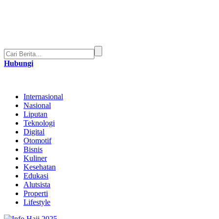
Hubungi
Internasional
Nasional
Liputan
Teknologi
Digital
Otomotif
Bisnis
Kuliner
Kesehatan
Edukasi
Alutsista
Properti
Lifestyle